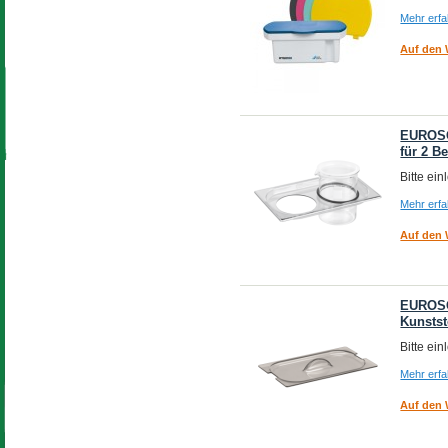
Mehr erf
Auf den 
EUROSO
für 2 B
Bitte ei
Mehr erf
Auf den 
EUROSO
Kunstst
Bitte ei
Mehr erf
Auf den 