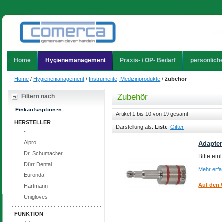
Home
Hygienemanagement
Praxis- / OP- Bedarf
persönlich
Home
/
Hygienemanagement
/
Instrumente, Medizinprodukte
/
Zubehör
Zubehör
Filtern nach
Einkaufsoptionen
Artikel 1 bis 10 von 19 gesamt
HERSTELLER
Darstellung als:
Liste
Gitter
-
Alpro
Adapter
Dr. Schumacher
Bitte ei
Dürr Dental
Mehr erf
Euronda
Auf den 
Hartmann
Unigloves
FUNKTION