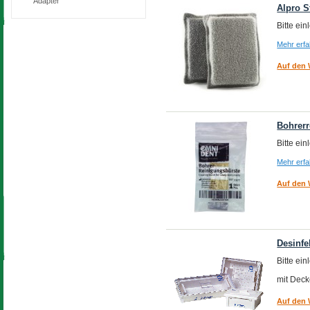
Adapter
Alpro 
Bitte ei
Mehr erf
Auf den 
Bohrerr
Bitte ei
Mehr erf
Auf den 
Desinf
Bitte ei
mit Deck
Auf den 