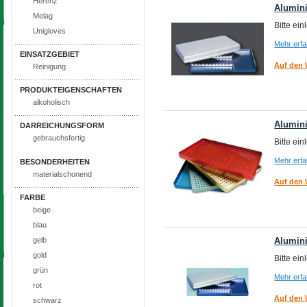
Herenz
Alumini
Melag
Bitte ei
Unigloves
Mehr erf
EINSATZGEBIET
Auf den 
Reinigung
PRODUKTEIGENSCHAFTEN
alkoholisch
Alumini
DARREICHUNGSFORM
gebrauchsfertig
Bitte ei
Mehr erf
BESONDERHEITEN
materialschonend
Auf den 
FARBE
beige
blau
gelb
Alumini
gold
Bitte ei
grün
Mehr erf
rot
Auf den 
schwarz