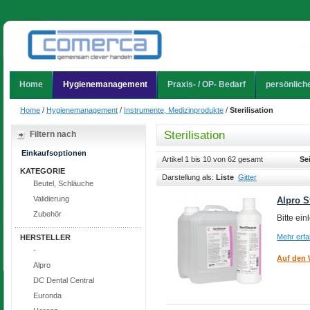
Home
Hygienemanagement
Praxis- / OP- Bedarf
persönlich
Home
/
Hygienemanagement
/
Instrumente, Medizinprodukte
/
Sterilisation
Sterilisation
Filtern nach
Einkaufsoptionen
Artikel 1 bis 10 von 62 gesamt
Se
KATEGORIE
Darstellung als:
Liste
Gitter
Beutel, Schläuche
Validierung
Alpro S
Zubehör
Bitte ei
Mehr erf
HERSTELLER
-
Auf den 
Alpro
DC Dental Central
Euronda