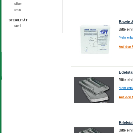
silber
weiß
STERILITÄT
Bowie &
steril
Bitte ei
Mehr erf
Auf den 
Edelsta
Bitte ei
Mehr erf
Auf den 
Edelsta
Bitte ei