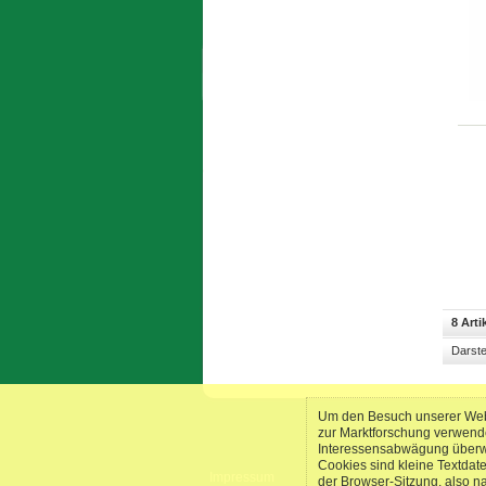
8 Arti
Darste
Um den Besuch unserer Webs
zur Marktforschung verwend
Interessensabwägung überwie
Cookies sind kleine Textdat
Impressum
der Browser-Sitzung, also n