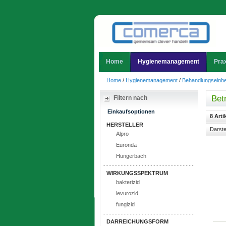
Home
Hygienemanagement
Prax
Home
/
Hygienemanagement
/
Behandlungseinhe
Bet
Filtern nach
Einkaufsoptionen
8 Arti
HERSTELLER
Darste
Alpro
Euronda
Hungerbach
WIRKUNGSSPEKTRUM
bakterizid
levurozid
fungizid
DARREICHUNGSFORM