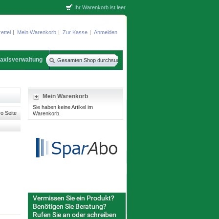
Ihr Warenkorb ist leer
ettel
Mein Warenkorb
Zur Kasse
Anmelden
axisverwaltung
Mein Warenkorb
Sie haben keine Artikel im
o Seite
Warenkorb.