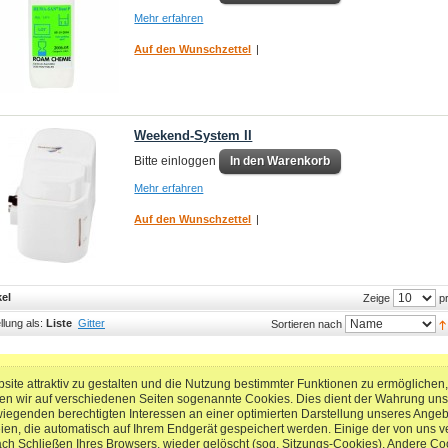
Mehr erfahren
Auf den Wunschzettel
|
Weekend-System II
Bitte einloggen
In den Warenkorb
Mehr erfahren
Auf den Wunschzettel
|
kel
pr
Zeige
llung als:
Liste
Gitter
Sortieren nach
ite attraktiv zu gestalten und die Nutzung bestimmter Funktionen zu ermögliche
en wir auf verschiedenen Seiten sogenannte Cookies. Dies dient der Wahrung un
genden berechtigten Interessen an einer optimierten Darstellung unseres Angebots
eien, die automatisch auf Ihrem Endgerät gespeichert werden. Einige der von un
ach Schließen Ihres Browsers, wieder gelöscht (sog. Sitzungs-Cookies). Andere Co