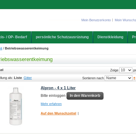
Mein Benutzerkonto
Mein Wunschz
is- / OP- Bedarf
persönliche Schutzausrüstung
Dienstkleidung
Pr
it
/
Betriebswasserentkeimung
riebswasserentkeimung
kel
pr
Zeige
llung als:
Liste
Gitter
Sortieren nach
Alpron - 4 x 1 Liter
Bitte einloggen
In den Warenkorb
Mehr erfahren
Auf den Wunschzettel
|