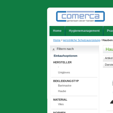
Home
Hygienemanagement
Prax
Home
/
persönliche Schutzausrüstung
/
Hauben
Hau
Filtern nach
Einkaufsoptionen
Artike
HERSTELLER
Darste
-
Unigloves
BEKLEIDUNGSTYP
Bartmaske
Haube
MATERIAL
Vlies
NORMEN