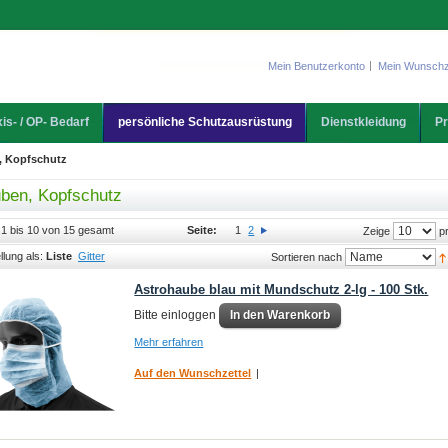
Mein Benutzerkonto
Mein Wunschz
is- / OP- Bedarf
persönliche Schutzausrüstung
Dienstkleidung
Pr
, Kopfschutz
ben, Kopfschutz
l 1 bis 10 von 15 gesamt
Seite:
1
2
pr
Zeige
llung als:
Liste
Gitter
Sortieren nach
Astrohaube blau mit Mundschutz 2-lg - 100 Stk.
Bitte einloggen
In den Warenkorb
Mehr erfahren
Auf den Wunschzettel
|