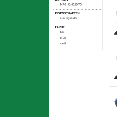
MPG 93/42/EWG
EIGENSCHAFTEN
atmungsaktiv
FARBE
blau
grün
weiß