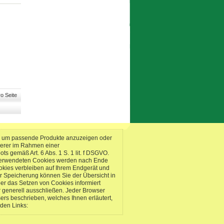
o Seite
n, um passende Produkte anzuzeigen oder
serer im Rahmen einer
 gemäß Art. 6 Abs. 1 S. 1 lit. f DSGVO.
s verwendeten Cookies werden nach Ende
okies verbleiben auf Ihrem Endgerät und
r Speicherung können Sie der Übersicht in
er das Setzen von Cookies informiert
 generell ausschließen. Jeder Browser
sers beschrieben, welches Ihnen erläutert,
nden Links: