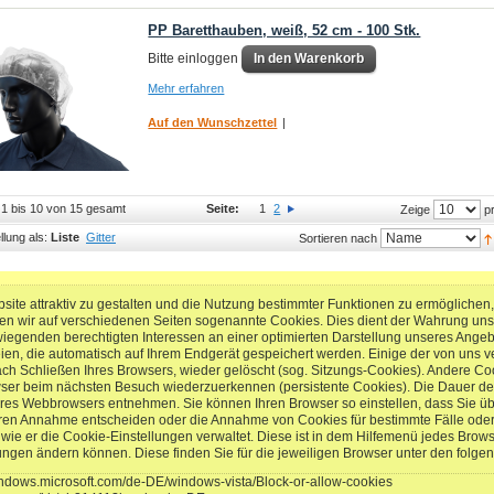
PP Baretthauben, weiß, 52 cm - 100 Stk.
Bitte einloggen
In den Warenkorb
Mehr erfahren
Auf den Wunschzettel
|
l 1 bis 10 von 15 gesamt
Seite:
1
2
pr
Zeige
llung als:
Liste
Gitter
Sortieren nach
ite attraktiv zu gestalten und die Nutzung bestimmter Funktionen zu ermögliche
en wir auf verschiedenen Seiten sogenannte Cookies. Dies dient der Wahrung un
genden berechtigten Interessen an einer optimierten Darstellung unseres Angebots
eien, die automatisch auf Ihrem Endgerät gespeichert werden. Einige der von un
ach Schließen Ihres Browsers, wieder gelöscht (sog. Sitzungs-Cookies). Andere Co
wser beim nächsten Besuch wiederzuerkennen (persistente Cookies). Die Dauer de
res Webbrowsers entnehmen. Sie können Ihren Browser so einstellen, dass Sie üb
ren Annahme entscheiden oder die Annahme von Cookies für bestimmte Fälle oder
t, wie er die Cookie-Einstellungen verwaltet. Diese ist in dem Hilfemenü jedes Brow
lungen ändern können. Diese finden Sie für die jeweiligen Browser unter den folge
windows.microsoft.com/de-DE/windows-vista/Block-or-allow-cookies