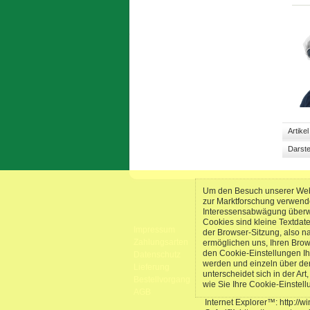
Artike
Darste
Um den Besuch unserer Webs
zur Marktforschung verwend
Interessensabwägung überwie
Cookies sind kleine Textdat
Impressum
der Browser-Sitzung, also n
Zahlungsarten
ermöglichen uns, Ihren Bro
den Cookie-Einstellungen Ih
Datenschutz
werden und einzeln über de
Lieferung
unterscheidet sich in der Ar
Bestellvorgang
wie Sie Ihre Cookie-Einstel
AGB
Internet Explorer™: http://