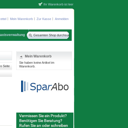
Ihr Warenkorb ist leer
ettel
Mein Warenkorb
Zur Kasse
Anmelden
axisverwaltung
Mein Warenkorb
Sie haben keine Artikel im
o Seite
Warenkorb.