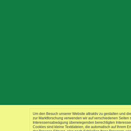
Um den Besuch unserer Website attraktiv zu gestalten und d
zur Marktforschung verwenden wir auf verschiedenen Seiten
Interessensabwägung überwiegenden berechtigten Interessen a
Cookies sind kleine Textdateien, die automatisch auf Ihrem