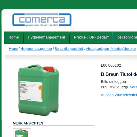
Home
Hygienemanagement
Praxis- / OP- Bedarf
persönlich
Home
/
Hygienemanagement
/
Behandlungseinheit
/
Absauganlagen, Mundspülbecken
L66.000102
B.Braun Tiutol de
Bitte einloggen
zzgl. MwSt., zzgl.
Ver
Auf den Wunschzettel
MEHR ANSICHTEN