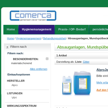
Home
Hygienemanagement
Praxis- / OP- Bedarf
persönlich
Home
/
Hygienemanagement
/
Behandlungseinheit
/
Absauganlagen, Mundspülbec
Absauganlagen, Mundspülb
Filtern nach
Filtern nach:
1 Artikel
BESONDERHEITEN:
Darstellung als:
Liste
Gitter
materialschonend
Alles entfernen
AlproJe
Einkaufsoptionen
Bitte ei
HERSTELLER
Mehr erf
Alpro
Auf den 
LISTUNGEN
VAH
WIRKUNGSSPEKTRUM