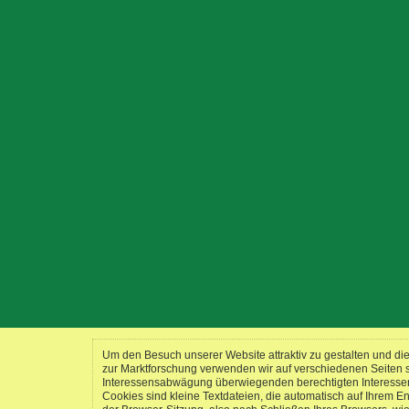
Um den Besuch unserer Website attraktiv zu gestalten und d
zur Marktforschung verwenden wir auf verschiedenen Seiten
Interessensabwägung überwiegenden berechtigten Interessen a
Cookies sind kleine Textdateien, die automatisch auf Ihrem