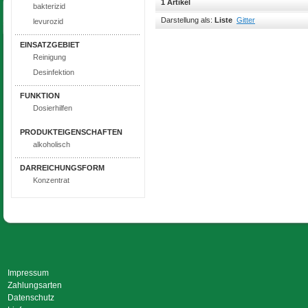
1 Artikel
bakterizid
Darstellung als:
Liste
Gitter
levurozid
EINSATZGEBIET
Reinigung
Desinfektion
FUNKTION
Dosierhilfen
PRODUKTEIGENSCHAFTEN
alkoholisch
DARREICHUNGSFORM
Konzentrat
Impressum
Zahlungsarten
Datenschutz