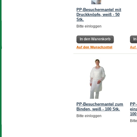
PP-Besuchermantel mit
Druckknöpfe, weiß - 50
Stk.
Bitte einloggen
In den Warenkorb
In den Warenkorb
I
Auf den Wunschzettel
Auf den Wunschzettel
Auf
PP-Besuchermantel zum
PP-
Binden, weiß - 100 Stk.
ein
100
Bitte einloggen
Bitt