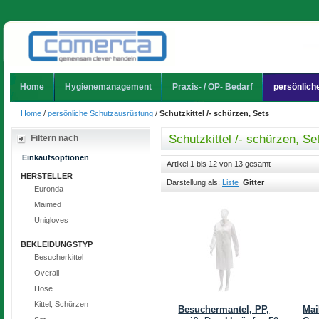
Home
Hygienemanagement
Praxis- / OP- Bedarf
persönlich
Home
/
persönliche Schutzausrüstung
/
Schutzkittel /- schürzen, Sets
Schutzkittel /- schürzen, Se
Filtern nach
Einkaufsoptionen
Artikel 1 bis 12 von 13 gesamt
HERSTELLER
Darstellung als:
Liste
Gitter
Euronda
Maimed
Unigloves
BEKLEIDUNGSTYP
Besucherkittel
Overall
Hose
Kittel, Schürzen
Besuchermantel, PP,
Mai