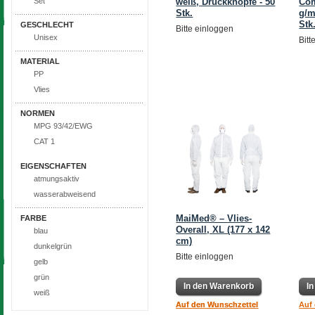
weiß, Druckknöpfe - 50
Com
Set
Stk.
g/m
Stk
GESCHLECHT
Bitte einloggen
Unisex
Bitt
MATERIAL
PP
Vlies
NORMEN
MPG 93/42/EWG
CAT 1
EIGENSCHAFTEN
atmungsaktiv
wasserabweisend
MaiMed® – Vlies-
FARBE
Overall, XL (177 x 142
blau
cm)
dunkelgrün
Bitte einloggen
gelb
grün
In den Warenkorb
In den Warenkorb
I
weiß
Auf den Wunschzettel
Auf den Wunschzettel
Auf