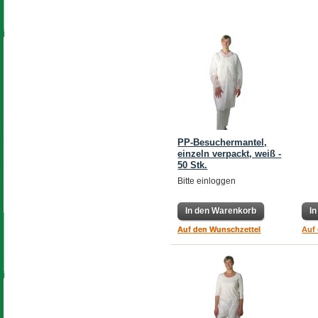
PP-Besuchermantel,
einzeln verpackt, weiß -
50 Stk.
Bitte einloggen
In den Warenkorb
In den Warenkorb
I
Auf den Wunschzettel
Auf den Wunschzettel
Auf