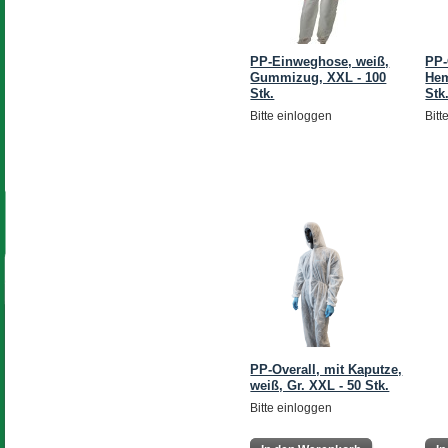
PP-Einweghose, weiß,
PP-
Gummizug, XXL - 100
Hem
Stk.
Stk
Bitte einloggen
Bitt
PP-Overall, mit Kaputze,
weiß, Gr. XXL - 50 Stk.
Bitte einloggen