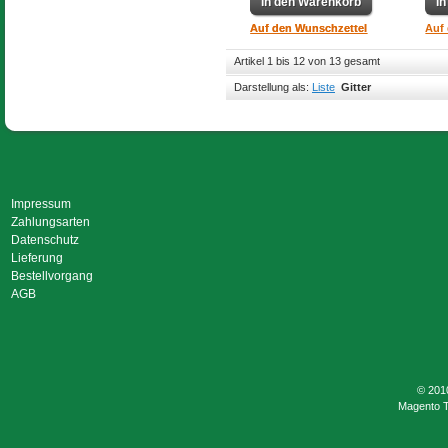
In den Warenkorb
In den Warenkorb
I
Auf den Wunschzettel
Auf den Wunschzettel
Auf
Artikel 1 bis 12 von 13 gesamt
Darstellung als:
Liste
Gitter
Impressum
Zahlungsarten
Datenschutz
Lieferung
Bestellvorgang
AGB
© 201
Magento 