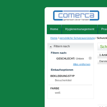
Home
Hygienemanagement
Prax
Home
/
persönliche Schutzausrüstung
/
Schutzki
Sch
Filtern nach
Filtern nach:
1 Arti
GESCHLECHT:
Unisex
Darste
Alles entfernen
Einkaufsoptionen
BEKLEIDUNGSTYP
Besucherkittel
FARBE
weiß