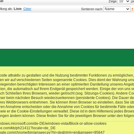
kel
pr
Zeige
llung als:
Liste
Gitter
Sortieren nach
ite attraktiv zu gestalten und die Nutzung bestimmter Funktionen zu ermögliche
en wir auf verschiedenen Seiten sogenannte Cookies. Dies dient der Wahrung un
genden berechtigten Interessen an einer optimierten Darstellung unseres Angebots
eien, die automatisch auf Ihrem Endgerät gespeichert werden. Einige der von un
ach Schließen Ihres Browsers, wieder gelöscht (sog. Sitzungs-Cookies). Andere Co
wser beim nächsten Besuch wiederzuerkennen (persistente Cookies). Die Dauer de
res Webbrowsers entnehmen. Sie können Ihren Browser so einstellen, dass Sie üb
ren Annahme entscheiden oder die Annahme von Cookies für bestimmte Fälle oder
t, wie er die Cookie-Einstellungen verwaltet. Diese ist in dem Hilfemenü jedes Brow
lungen ändern können. Diese finden Sie für die jeweiligen Browser unter den folge
windows.microsoft.com/de-DE/windows-vista/Block-or-allow-cookies
© 2010-2024 Comerca GmbH
pple.com/kb/ph21411?locale=de_DE
Magento Theme by
templates-master.com
google.com/chrome/bin/answer.py?hl=de&hlrm=en&answer=95647