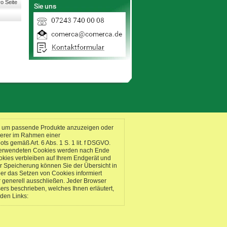
o Seite
n, um passende Produkte anzuzeigen oder
serer im Rahmen einer
 gemäß Art. 6 Abs. 1 S. 1 lit. f DSGVO.
s verwendeten Cookies werden nach Ende
okies verbleiben auf Ihrem Endgerät und
r Speicherung können Sie der Übersicht in
er das Setzen von Cookies informiert
 generell ausschließen. Jeder Browser
sers beschrieben, welches Ihnen erläutert,
nden Links: