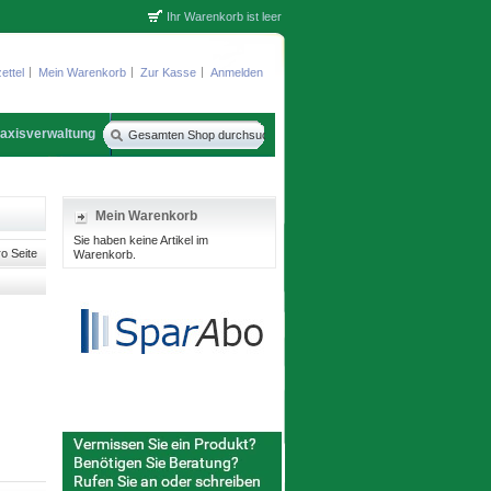
Ihr Warenkorb ist leer
ettel
Mein Warenkorb
Zur Kasse
Anmelden
axisverwaltung
Mein Warenkorb
Sie haben keine Artikel im
o Seite
Warenkorb.