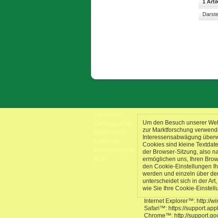
1 Arti
Darste
Impressum
Um den Besuch unserer Webs
Zahlungsarten
zur Marktforschung verwend
Datenschutz
Interessensabwägung überwie
Lieferung
Cookies sind kleine Textdat
Bestellvorgang
der Browser-Sitzung, also n
AGB
ermöglichen uns, Ihren Bro
den Cookie-Einstellungen Ih
werden und einzeln über de
unterscheidet sich in der Ar
wie Sie Ihre Cookie-Einstel
Internet Explorer™: http://
Safari™: https://support.a
Chrome™: http://support.