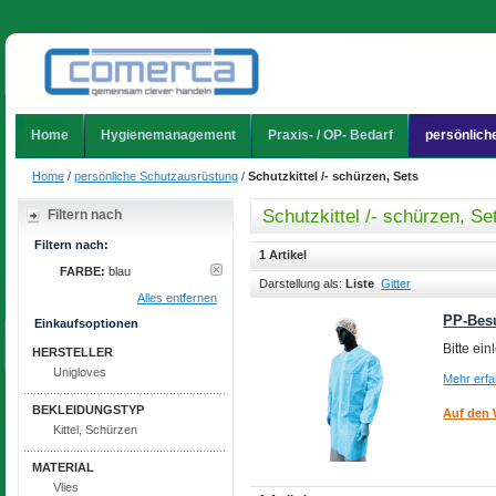
Home
Hygienemanagement
Praxis- / OP- Bedarf
persönlich
Home
/
persönliche Schutzausrüstung
/
Schutzkittel /- schürzen, Sets
Schutzkittel /- schürzen, Se
Filtern nach
Filtern nach:
1 Artikel
FARBE:
blau
Darstellung als:
Liste
Gitter
Alles entfernen
PP-Besu
Einkaufsoptionen
Bitte ei
HERSTELLER
Unigloves
Mehr erf
BEKLEIDUNGSTYP
Auf den 
Kittel, Schürzen
MATERIAL
Vlies