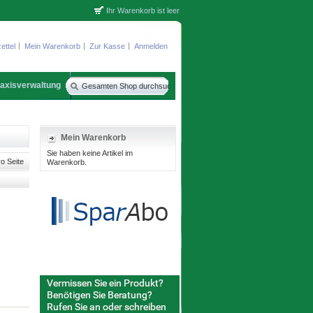
Ihr Warenkorb ist leer
ettel
Mein Warenkorb
Zur Kasse
Anmelden
axisverwaltung
Mein Warenkorb
Sie haben keine Artikel im
o Seite
Warenkorb.