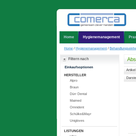
Home
Hygienemanagement
Prax
Home
/
Hygienemanagement
/
Behandlungseinhe
Abs
Filtern nach
Einkaufsoptionen
Artike
HERSTELLER
Darste
Alpro
Braun
Dürr Dental
Maimed
Omnident
Schülke&Mayr
Unigloves
LISTUNGEN