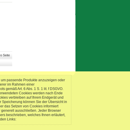
o Seite
n, um passende Produkte anzuzeigen oder
serer im Rahmen einer
 gemäß Art. 6 Abs. 1 S. 1 lit. f DSGVO.
s verwendeten Cookies werden nach Ende
okies verbleiben auf Ihrem Endgerät und
r Speicherung können Sie der Übersicht in
er das Setzen von Cookies informiert
 generell ausschließen. Jeder Browser
sers beschrieben, welches Ihnen erläutert,
nden Links: