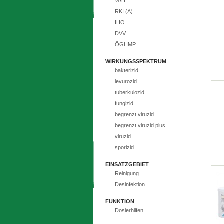
VAH
RKI (A)
IHO
DVV
ÖGHMP
WIRKUNGSSPEKTRUM
bakterizid
levurozid
tuberkulozid
fungizid
begrenzt viruzid
begrenzt viruzid plus
viruzid
sporizid
EINSATZGEBIET
Reinigung
Desinfektion
FUNKTION
Dosierhilfen