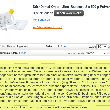
Dürr Dental Orotol Ultra, Basisset, 2 x 500 g Pulver
Bitte einloggen
In den Warenkorb
Mehr erfahren
Auf den Wunschzettel
|
l 1 bis 10 von 19 gesamt
Seite:
1
2
pr
Zeige
llung als:
Liste
Gitter
Sortieren nach
ite attraktiv zu gestalten und die Nutzung bestimmter Funktionen zu ermögliche
en wir auf verschiedenen Seiten sogenannte Cookies. Dies dient der Wahrung un
genden berechtigten Interessen an einer optimierten Darstellung unseres Angebots
eien, die automatisch auf Ihrem Endgerät gespeichert werden. Einige der von un
ach Schließen Ihres Browsers, wieder gelöscht (sog. Sitzungs-Cookies). Andere Co
wser beim nächsten Besuch wiederzuerkennen (persistente Cookies). Die Dauer de
res Webbrowsers entnehmen. Sie können Ihren Browser so einstellen, dass Sie üb
ren Annahme entscheiden oder die Annahme von Cookies für bestimmte Fälle oder
t, wie er die Cookie-Einstellungen verwaltet. Diese ist in dem Hilfemenü jedes Brow
lungen ändern können. Diese finden Sie für die jeweiligen Browser unter den folge
windows.microsoft.com/de-DE/windows-vista/Block-or-allow-cookies