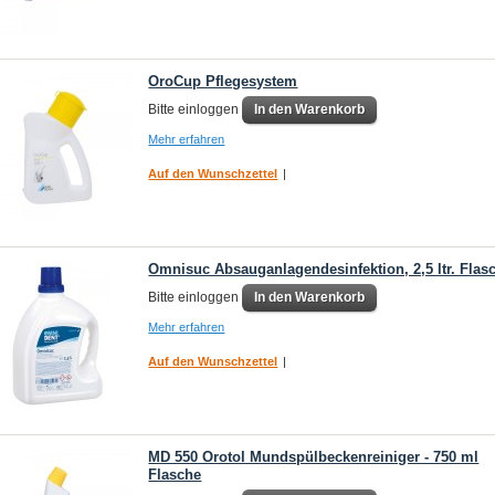
OroCup Pflegesystem
Bitte einloggen
In den Warenkorb
Mehr erfahren
Auf den Wunschzettel
|
Omnisuc Absauganlagendesinfektion, 2,5 ltr. Flas
Bitte einloggen
In den Warenkorb
Mehr erfahren
Auf den Wunschzettel
|
MD 550 Orotol Mundspülbeckenreiniger - 750 ml
Flasche