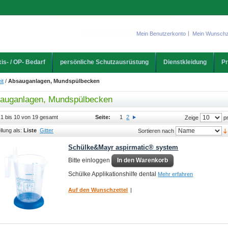
Mein Benutzerkonto
Mein Wunschz
is- / OP- Bedarf
persönliche Schutzausrüstung
Dienstkleidung
Pr
it
/
Absauganlagen, Mundspülbecken
auganlagen, Mundspülbecken
l 1 bis 10 von 19 gesamt
Seite:
1
2
pr
Zeige
llung als:
Liste
Gitter
Sortieren nach
Schülke&Mayr aspirmatic® system
Bitte einloggen
In den Warenkorb
Schülke Applikationshilfe dental
Mehr erfahren
Auf den Wunschzettel
|