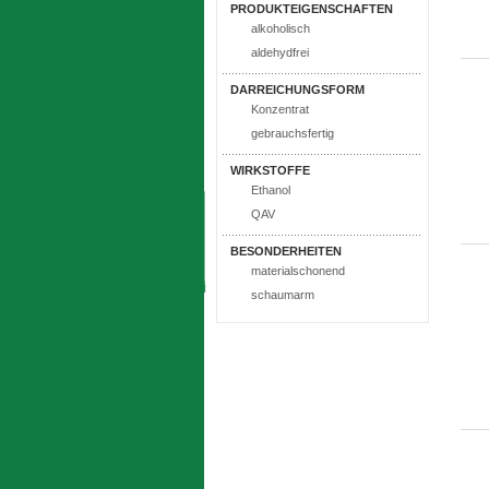
PRODUKTEIGENSCHAFTEN
alkoholisch
aldehydfrei
DARREICHUNGSFORM
Konzentrat
gebrauchsfertig
WIRKSTOFFE
Ethanol
QAV
BESONDERHEITEN
materialschonend
schaumarm