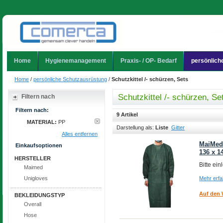
Home
Hygienemanagement
Praxis- / OP- Bedarf
persönlich
Home
/
persönliche Schutzausrüstung
/
Schutzkittel /- schürzen, Sets
Schutzkittel /- schürzen, Se
Filtern nach
Filtern nach:
9 Artikel
MATERIAL:
PP
Darstellung als:
Liste
Gitter
Alles entfernen
MaiMed®
Einkaufsoptionen
136 x 1
HERSTELLER
Bitte ei
Maimed
Unigloves
Mehr erf
Auf den 
BEKLEIDUNGSTYP
Overall
Hose