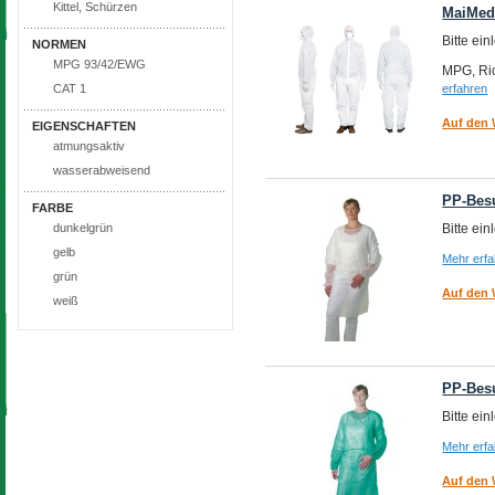
Kittel, Schürzen
MaiMed®
Bitte ei
NORMEN
MPG 93/42/EWG
MPG, Ric
erfahren
CAT 1
Auf den 
EIGENSCHAFTEN
atmungsaktiv
wasserabweisend
PP-Besu
FARBE
Bitte ei
dunkelgrün
gelb
Mehr erf
grün
Auf den 
weiß
PP-Besu
Bitte ei
Mehr erf
Auf den 